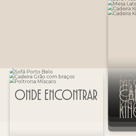
SO
MES
CA
CA
ONDE ENCONTRAR
MI
LA
KI
KI