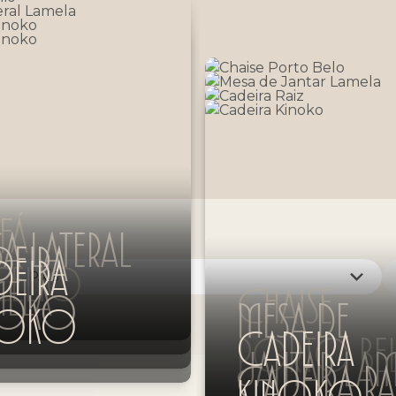
FÁ
A LATERAL
DEIRA
DEIRA
CÉLIO
MELA
CHAISE
NOKO
MESA DE
NOKO
CADEIRA
PORTO BE
JANTAR LA
CADEIRA RA